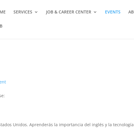
ME
SERVICES
JOB & CAREER CENTER
EVENTS
AB
B
ent
se:
stados Unidos. Aprenderás la importancia del inglés y la tecnología