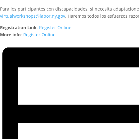
Para los participantes con discapacidades, si necesita adaptacione
virtualworkshops@labor.ny.gov
. Haremos todos los esfuerzos razo
Registration Link
:
Register Online
More info
:
Register Online